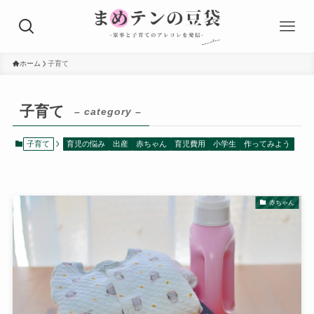
ホーム
子育て
子育て
– category –
子育て
育児の悩み
出産
赤ちゃん
育児費用
小学生
作ってみよう
赤ちゃん