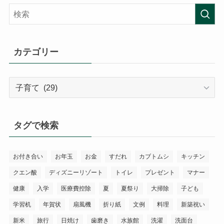
カテゴリー
カ
テ
ゴ
リ
タグで検索
ー
お付き合い
お年玉
お金
すだれ
カブトムシ
キッチン
クエン酸
ディズニーリゾート
トイレ
プレゼント
マナー
健康
入学
医療費控除
夏
夏祭り
大掃除
子ども
学習机
年賀状
扇風機
折り紙
文例
料理
新築祝い
新米
旅行
日焼け
歯磨き
水族館
洗濯
洗面台