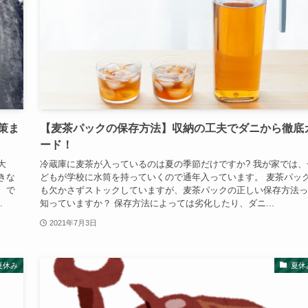
策ま
【麦茶パックの保存方法】収納の工夫でダニから徹底
ード！
大
冷蔵庫に麦茶が入っているのは夏の季節だけですか? 我が家では、
きな
どもが学校に水筒を持っていくので通年入っています。 麦茶パッ
 で
も欠かさずストックしていますが、麦茶パックの正しい保存方法っ
.
知っていますか？ 保存方法によっては劣化したり、ダニ...
2021年7月3日
夏休み
夏休