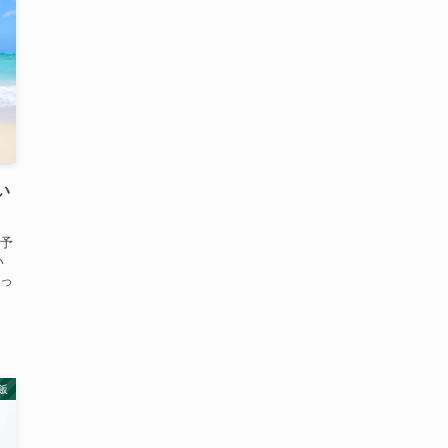
い
予
い
っ
飯