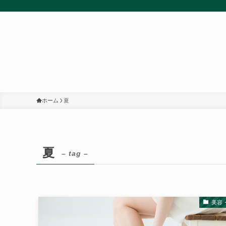
ホーム
夏
夏
– tag –
美容