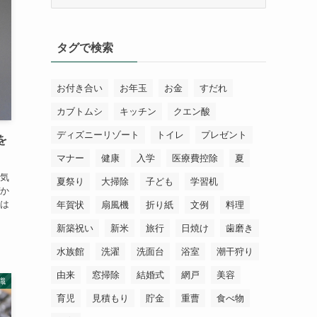
テ
ゴ
リ
タグで検索
ー
お付き合い
お年玉
お金
すだれ
カブトムシ
キッチン
クエン酸
ディズニーリゾート
トイレ
プレゼント
を
マナー
健康
入学
医療費控除
夏
気
夏祭り
大掃除
子ども
学習机
か
は
年賀状
扇風機
折り紙
文例
料理
新築祝い
新米
旅行
日焼け
歯磨き
水族館
洗濯
洗面台
浴室
潮干狩り
由来
窓掃除
結婚式
網戸
美容
識
育児
見積もり
貯金
重曹
食べ物