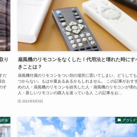
取り
扇風機のリモコンをなくした！代用法と壊れた時にす
きことは？
すだ
扇風機付属のリモコンをつい別の場所に置いてしまい、どうしても
場合
つからない。もはや夏あるあるかもしれません。 この記事がおす
のす
めの人・扇風機のリモコンを紛失した人・扇風機のリモコンが壊れ
人・新しいリモコンの購入を迷っている人 この記事をお...
2021年8月5日
風対策
アウトド