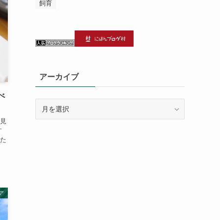
飼育
アーカイブ
べ
ア
ー
見
カ
す
イ
た
ブ
ア