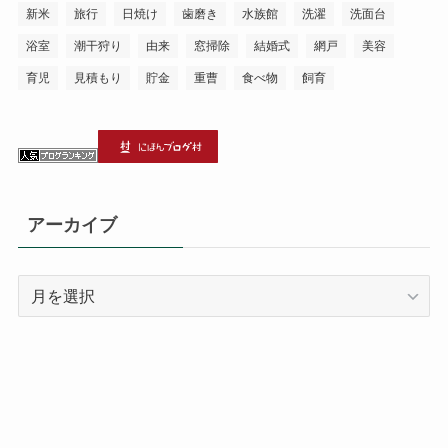
新米
旅行
日焼け
歯磨き
水族館
洗濯
洗面台
浴室
潮干狩り
由来
窓掃除
結婚式
網戸
美容
育児
見積もり
貯金
重曹
食べ物
飼育
アーカイブ
ア
ー
カ
イ
ブ