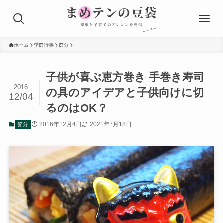
ホーム
季節行事
節分
子供が喜ぶ恵方巻き 手巻き寿司
2016
の具のアイデアと子供向けに切
12/04
るのはOK？
2016年12月4日
2021年7月18日
節分