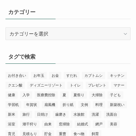
カテゴリー
カ
テ
ゴ
リ
タグで検索
ー
お付き合い
お年玉
お金
すだれ
カブトムシ
キッチン
クエン酸
ディズニーリゾート
トイレ
プレゼント
マナー
健康
入学
医療費控除
夏
夏祭り
大掃除
子ども
学習机
年賀状
扇風機
折り紙
文例
料理
新築祝い
新米
旅行
日焼け
歯磨き
水族館
洗濯
洗面台
浴室
潮干狩り
由来
窓掃除
結婚式
網戸
美容
育児
見積もり
貯金
重曹
食べ物
飼育