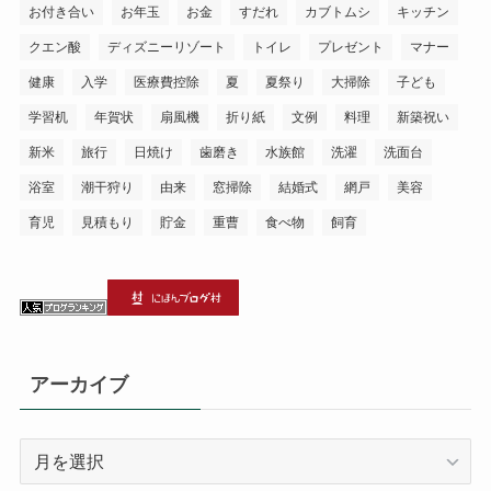
お付き合い
お年玉
お金
すだれ
カブトムシ
キッチン
クエン酸
ディズニーリゾート
トイレ
プレゼント
マナー
健康
入学
医療費控除
夏
夏祭り
大掃除
子ども
学習机
年賀状
扇風機
折り紙
文例
料理
新築祝い
新米
旅行
日焼け
歯磨き
水族館
洗濯
洗面台
浴室
潮干狩り
由来
窓掃除
結婚式
網戸
美容
育児
見積もり
貯金
重曹
食べ物
飼育
アーカイブ
ア
ー