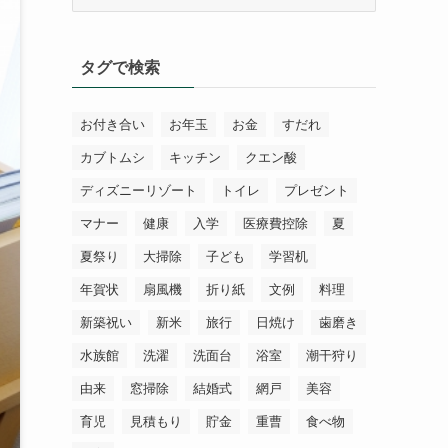
テ
ゴ
リ
タグで検索
ー
お付き合い
お年玉
お金
すだれ
カブトムシ
キッチン
クエン酸
ディズニーリゾート
トイレ
プレゼント
マナー
健康
入学
医療費控除
夏
夏祭り
大掃除
子ども
学習机
年賀状
扇風機
折り紙
文例
料理
新築祝い
新米
旅行
日焼け
歯磨き
水族館
洗濯
洗面台
浴室
潮干狩り
由来
窓掃除
結婚式
網戸
美容
育児
見積もり
貯金
重曹
食べ物