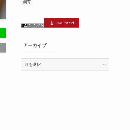
飼育
アーカイブ
ア
ー
カ
イ
ブ