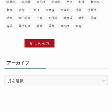
学習机
年賀状
扇風機
折り紙
文例
料理
新築祝い
新米
旅行
日焼け
歯磨き
水族館
洗濯
洗面台
浴室
潮干狩り
由来
窓掃除
結婚式
網戸
美容
育児
見積もり
貯金
重曹
食べ物
飼育
アーカイブ
ア
ー
カ
イ
ブ