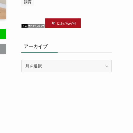
飼育
アーカイブ
ア
ー
カ
イ
ブ