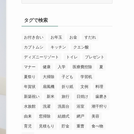
テ
ゴ
リ
タグで検索
ー
お付き合い
お年玉
お金
すだれ
カブトムシ
キッチン
クエン酸
ディズニーリゾート
トイレ
プレゼント
マナー
健康
入学
医療費控除
夏
夏祭り
大掃除
子ども
学習机
年賀状
扇風機
折り紙
文例
料理
新築祝い
新米
旅行
日焼け
歯磨き
水族館
洗濯
洗面台
浴室
潮干狩り
由来
窓掃除
結婚式
網戸
美容
育児
見積もり
貯金
重曹
食べ物