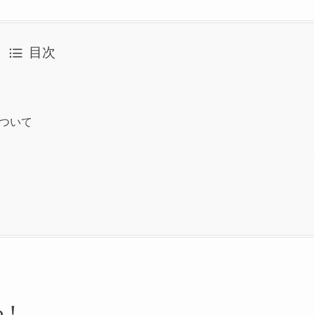
目次
ついて
る！