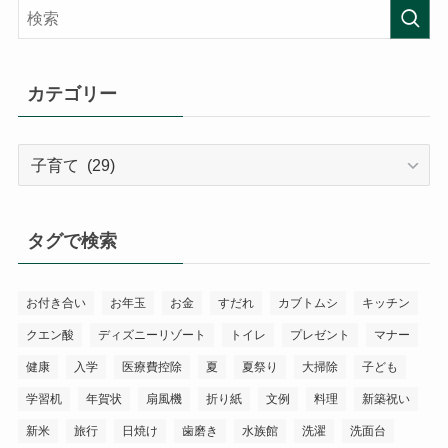
カテゴリー
カ
テ
ゴ
リ
タグで検索
ー
お付き合い
お年玉
お金
すだれ
カブトムシ
キッチン
クエン酸
ディズニーリゾート
トイレ
プレゼント
マナー
健康
入学
医療費控除
夏
夏祭り
大掃除
子ども
学習机
年賀状
扇風機
折り紙
文例
料理
新築祝い
新米
旅行
日焼け
歯磨き
水族館
洗濯
洗面台