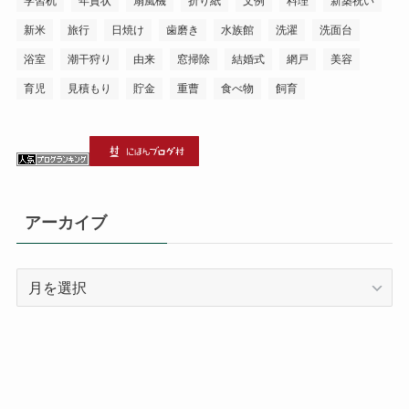
学習机
年賀状
扇風機
折り紙
文例
料理
新築祝い
新米
旅行
日焼け
歯磨き
水族館
洗濯
洗面台
浴室
潮干狩り
由来
窓掃除
結婚式
網戸
美容
育児
見積もり
貯金
重曹
食べ物
飼育
アーカイブ
ア
ー
カ
イ
ブ