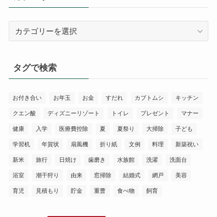
カ
テ
ゴ
リ
タグで検索
ー
お付き合い
お年玉
お金
すだれ
カブトムシ
キッチン
クエン酸
ディズニーリゾート
トイレ
プレゼント
マナー
健康
入学
医療費控除
夏
夏祭り
大掃除
子ども
学習机
年賀状
扇風機
折り紙
文例
料理
新築祝い
新米
旅行
日焼け
歯磨き
水族館
洗濯
洗面台
浴室
潮干狩り
由来
窓掃除
結婚式
網戸
美容
育児
見積もり
貯金
重曹
食べ物
飼育