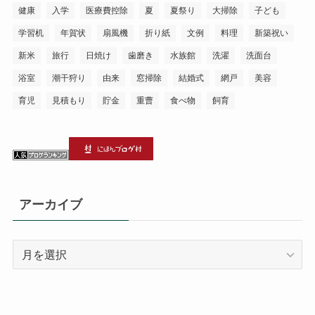
健康
入学
医療費控除
夏
夏祭り
大掃除
子ども
学習机
年賀状
扇風機
折り紙
文例
料理
新築祝い
新米
旅行
日焼け
歯磨き
水族館
洗濯
洗面台
浴室
潮干狩り
由来
窓掃除
結婚式
網戸
美容
育児
見積もり
貯金
重曹
食べ物
飼育
アーカイブ
ア
ー
カ
イ