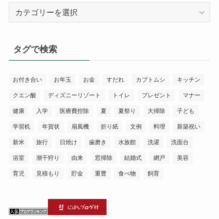
カ
テ
ゴ
リ
タグで検索
ー
お付き合い
お年玉
お金
すだれ
カブトムシ
キッチン
クエン酸
ディズニーリゾート
トイレ
プレゼント
マナー
健康
入学
医療費控除
夏
夏祭り
大掃除
子ども
学習机
年賀状
扇風機
折り紙
文例
料理
新築祝い
新米
旅行
日焼け
歯磨き
水族館
洗濯
洗面台
浴室
潮干狩り
由来
窓掃除
結婚式
網戸
美容
育児
見積もり
貯金
重曹
食べ物
飼育