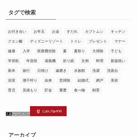
ゴ
リ
タグで検索
ー
お付き合い
お年玉
お金
すだれ
カブトムシ
キッチン
クエン酸
ディズニーリゾート
トイレ
プレゼント
マナー
健康
入学
医療費控除
夏
夏祭り
大掃除
子ども
学習机
年賀状
扇風機
折り紙
文例
料理
新築祝い
新米
旅行
日焼け
歯磨き
水族館
洗濯
洗面台
浴室
潮干狩り
由来
窓掃除
結婚式
網戸
美容
育児
見積もり
貯金
重曹
食べ物
飼育
アーカイブ