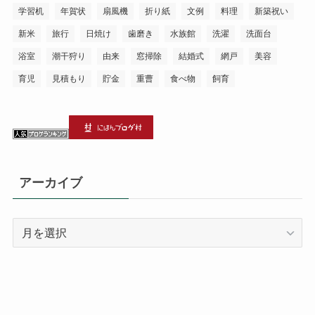
学習机
年賀状
扇風機
折り紙
文例
料理
新築祝い
新米
旅行
日焼け
歯磨き
水族館
洗濯
洗面台
浴室
潮干狩り
由来
窓掃除
結婚式
網戸
美容
育児
見積もり
貯金
重曹
食べ物
飼育
アーカイブ
ア
ー
カ
イ
ブ