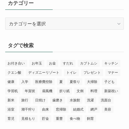
カテゴリー
カ
テ
ゴ
リ
タグで検索
ー
お付き合い
お年玉
お金
すだれ
カブトムシ
キッチン
クエン酸
ディズニーリゾート
トイレ
プレゼント
マナー
健康
入学
医療費控除
夏
夏祭り
大掃除
子ども
学習机
年賀状
扇風機
折り紙
文例
料理
新築祝い
新米
旅行
日焼け
歯磨き
水族館
洗濯
洗面台
浴室
潮干狩り
由来
窓掃除
結婚式
網戸
美容
育児
見積もり
貯金
重曹
食べ物
飼育