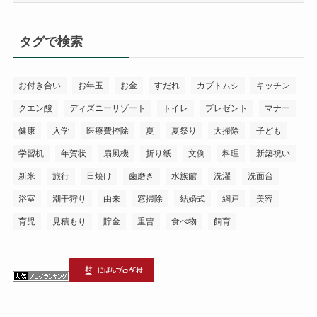
ゴ
リ
タグで検索
ー
お付き合い
お年玉
お金
すだれ
カブトムシ
キッチン
クエン酸
ディズニーリゾート
トイレ
プレゼント
マナー
健康
入学
医療費控除
夏
夏祭り
大掃除
子ども
学習机
年賀状
扇風機
折り紙
文例
料理
新築祝い
新米
旅行
日焼け
歯磨き
水族館
洗濯
洗面台
浴室
潮干狩り
由来
窓掃除
結婚式
網戸
美容
育児
見積もり
貯金
重曹
食べ物
飼育