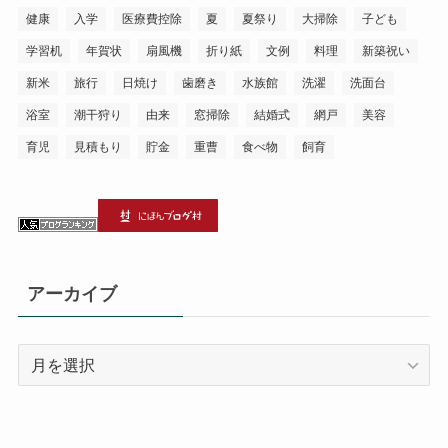
健康
入学
医療費控除
夏
夏祭り
大掃除
子ども
学習机
年賀状
扇風機
折り紙
文例
料理
新築祝い
新米
旅行
日焼け
歯磨き
水族館
洗濯
洗面台
浴室
潮干狩り
由来
窓掃除
結婚式
網戸
美容
育児
見積もり
貯金
重曹
食べ物
飼育
アーカイブ
ア
ー
カ
イ