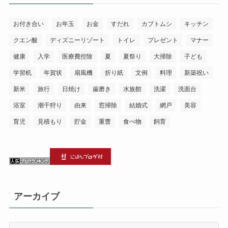
お付き合い
お年玉
お金
すだれ
カブトムシ
キッチン
クエン酸
ディズニーリゾート
トイレ
プレゼント
マナー
健康
入学
医療費控除
夏
夏祭り
大掃除
子ども
学習机
年賀状
扇風機
折り紙
文例
料理
新築祝い
新米
旅行
日焼け
歯磨き
水族館
洗濯
洗面台
浴室
潮干狩り
由来
窓掃除
結婚式
網戸
美容
育児
見積もり
貯金
重曹
食べ物
飼育
アーカイブ
ア