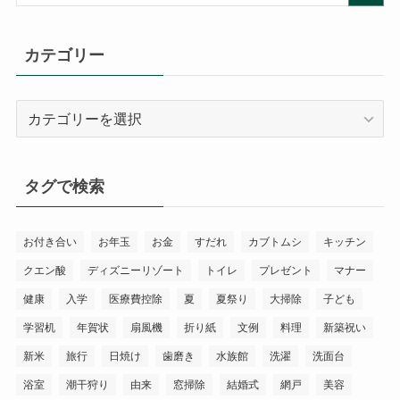
カテゴリー
カ
テ
ゴ
リ
タグで検索
ー
お付き合い
お年玉
お金
すだれ
カブトムシ
キッチン
クエン酸
ディズニーリゾート
トイレ
プレゼント
マナー
健康
入学
医療費控除
夏
夏祭り
大掃除
子ども
学習机
年賀状
扇風機
折り紙
文例
料理
新築祝い
新米
旅行
日焼け
歯磨き
水族館
洗濯
洗面台
浴室
潮干狩り
由来
窓掃除
結婚式
網戸
美容