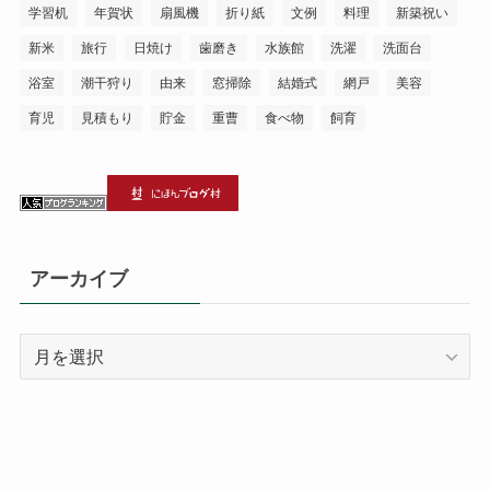
学習机
年賀状
扇風機
折り紙
文例
料理
新築祝い
新米
旅行
日焼け
歯磨き
水族館
洗濯
洗面台
浴室
潮干狩り
由来
窓掃除
結婚式
網戸
美容
育児
見積もり
貯金
重曹
食べ物
飼育
アーカイブ
ア
ー
カ
イ
ブ