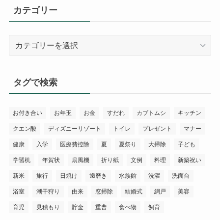
カテゴリー
カ
テ
ゴ
リ
タグで検索
ー
お付き合い
お年玉
お金
すだれ
カブトムシ
キッチン
クエン酸
ディズニーリゾート
トイレ
プレゼント
マナー
健康
入学
医療費控除
夏
夏祭り
大掃除
子ども
学習机
年賀状
扇風機
折り紙
文例
料理
新築祝い
新米
旅行
日焼け
歯磨き
水族館
洗濯
洗面台
浴室
潮干狩り
由来
窓掃除
結婚式
網戸
美容
育児
見積もり
貯金
重曹
食べ物
飼育