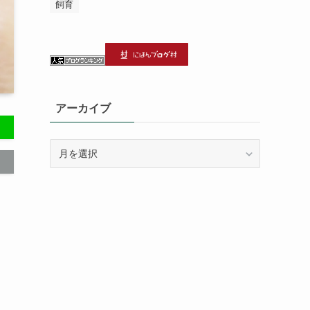
飼育
アーカイブ
ア
ー
カ
イ
ブ