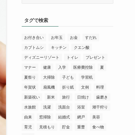
テ
ゴ
リ
タグで検索
ー
お付き合い
お年玉
お金
すだれ
カブトムシ
キッチン
クエン酸
ディズニーリゾート
トイレ
プレゼント
マナー
健康
入学
医療費控除
夏
夏祭り
大掃除
子ども
学習机
年賀状
扇風機
折り紙
文例
料理
新築祝い
新米
旅行
日焼け
歯磨き
水族館
洗濯
洗面台
浴室
潮干狩り
由来
窓掃除
結婚式
網戸
美容
育児
見積もり
貯金
重曹
食べ物